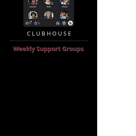
C L U B H O U S E
Weekly Support Groups