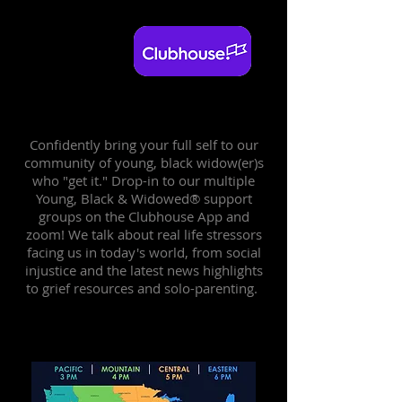
Confidently b
ring your full self to our
community of young, black widow(er)s
who "get it."
Drop-in to our multiple
Young, Black & Widowed®
support
groups on the Clubhouse App and
zoom
! We talk about real life stressors
facing us in today's world, from social
injustice and the latest news highlights
to grief resources and solo-parenting.