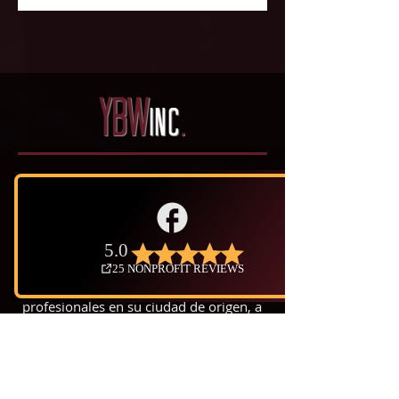
YBW
INC
.
Young,Black & Widowed inc es una
organizacion progresiva sin fines de
lucro 501 (c)3, ademas de un podcast,
los cuales conectan viudos Millenials y
Generacion Z de color a una linea de
soporte uno a uno diariamente,
recursos para el duelo, becas y
profesionales en su ciudad de origen, a
lo largo de los Estados Unidos.
501(c)3 · EIN:
85-3333796